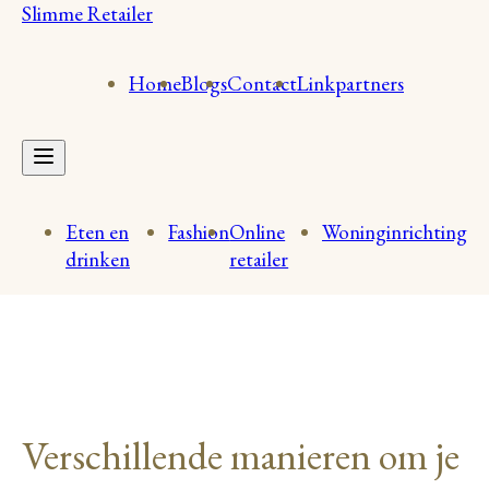
Slimme Retailer
Home
Blogs
Contact
Linkpartners
Eten en
Fashion
Online
Woninginrichting
drinken
retailer
Verschillende manieren om je